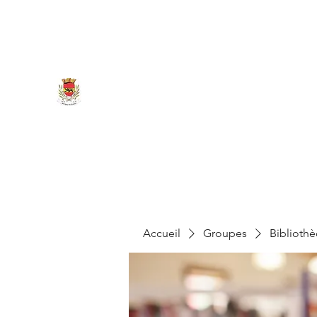
marigny.reullee@wanadoo.fr
0380266007
MAIRIE DE MARIGNY-LES-REU
Accueil
Groupes
Biblioth