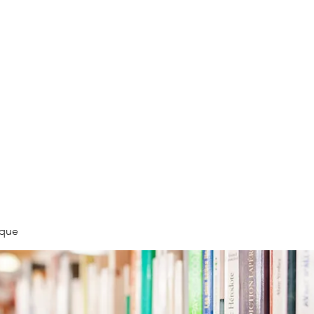
LLÉE
èque