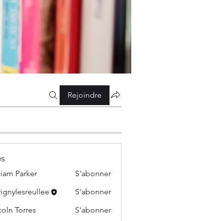
Rejoindre
s
liam Parker
S'abonner
ignylesreullee
S'abonner
esreullee
coln Torres
S'abonner