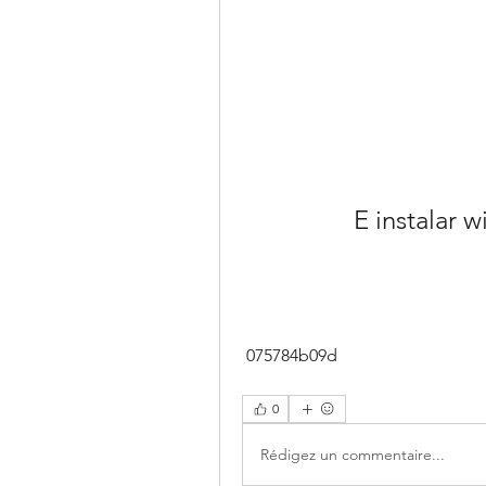
E instalar w
 075784b09d
0
Rédigez un commentaire...