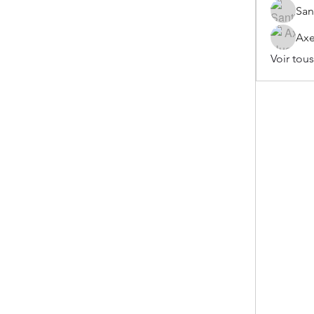
San
Axe
Voir tou