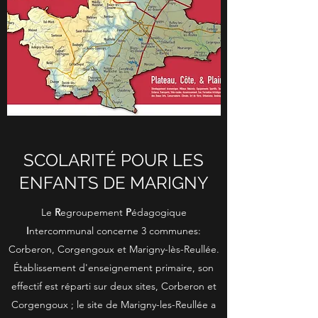
SCOLARITÉ POUR LES
ENFANTS DE MARIGNY
Le
R
egroupement
P
édagogique
I
ntercommunal concerne 3 communes:
Corberon, Corgengoux et Marigny-lès-Reullée.
Établissement d'enseignement primaire, son
effectif est réparti sur deux sites, Corberon et
Corgengoux ; le site de Marigny-les-Reullée a