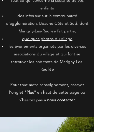
tout ce qui concerne
la scolarité de vos
enfants
des infos sur sur la communauté
d'agglomération,
Beaune Côte et Sud,
dont
Marigny-Lès-Reullée fait partie,
quelques photos du village
les
événements
organisés par les diverses
associations du village et qui font se
retrouver les habitants de Marigny-Lès-
Reullée
Pour tout autre renseignement, essayez
l'onglet
"Plus"
en haut de cette page ou
n'hésitez pas à
nous contacter.