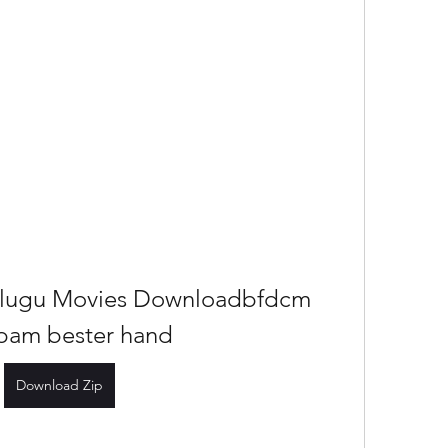
elugu Movies Downloadbfdcm 
spam bester hand
Download Zip