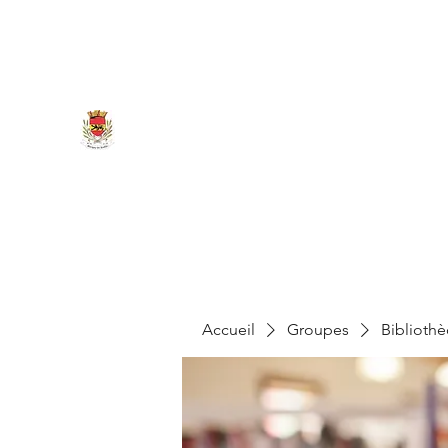
marigny.reullee@wanadoo.fr
0380266007
MAIRIE DE MARIGNY-LES-REU
Accueil
Groupes
Biblioth