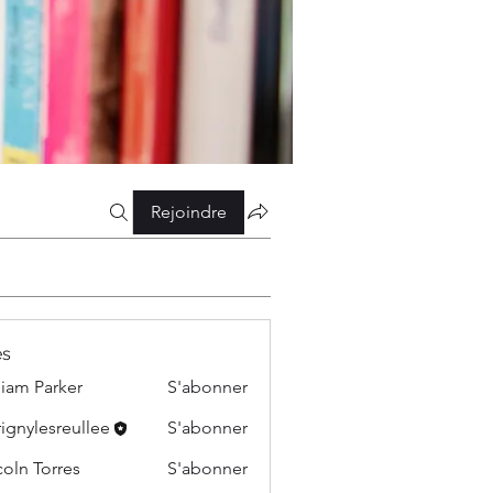
Rejoindre
s
liam Parker
S'abonner
ignylesreullee
S'abonner
esreullee
coln Torres
S'abonner