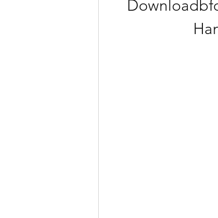
Downloadbfd
Han