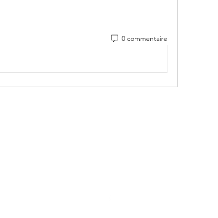
0 commentaire
Mairie de Marigny-Les-Reullée
marigny.reullee@wanadoo.fr
0380266007