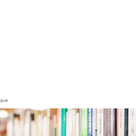
LLÉE
èque