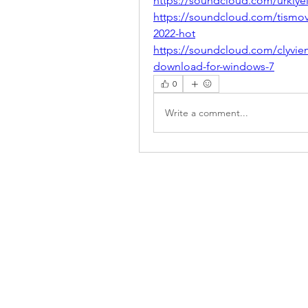
https://soundcloud.com/urkiye
https://soundcloud.com/tismov
2022-hot
https://soundcloud.com/clyviem
download-for-windows-7
0
Write a comment...