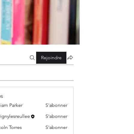
Rejoindre
s
liam Parker
S'abonner
ignylesreullee
S'abonner
esreullee
coln Torres
S'abonner