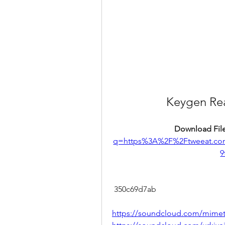
Keygen Rea
Download File
q=https%3A%2F%2Ftweeat.c
9
 350c69d7ab
https://soundcloud.com/mimet