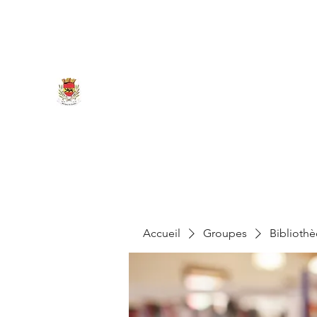
marigny.reullee@wanadoo.fr
0380266007
MAIRIE DE MARIGNY-LES-REU
Accueil
Groupes
Biblioth