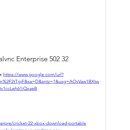
lvnc Enterprise 502 32
: 
https://www.google.com/url?
om%2F2tTgiF&sa=D&sntz=1&usg=AOvVaw1BXtw
tv1ccLeh61jQxaeB
erpre/cricket-22-xbox-download-portable