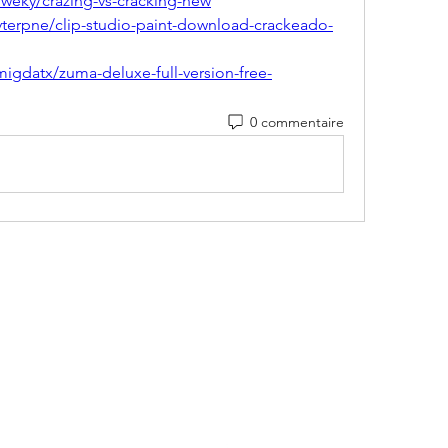
iweky/crazing-vs-cracking-new
terpne/clip-studio-paint-download-crackeado-
igdatx/zuma-deluxe-full-version-free-
0 commentaire
Mairie de Marigny-Les-Reullée
marigny.reullee@wanadoo.fr
0380266007