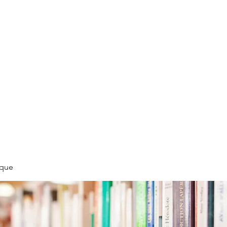
LLÉE
èque