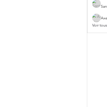
San
Axe
Voir tou