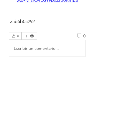
w2AMlsrO4DJ99bxZro0KmEa
 3ab5b0c292
0
0
Escribir un comentario...
À propos
BIBLIOTHEQUE DE MEURSANGES
Place Claude Gantheret 21200
...
Lire plus
membres
William Parker
S'abonner