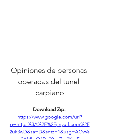
Opiniones de personas 
operadas del tunel 
carpiano
Download Zip: 
https://www.google.com/url?
q=https%3A%2F%2Fjinyurl.com%2F
2uk3wD&sa=D&sntz=1&usg=AOvVa