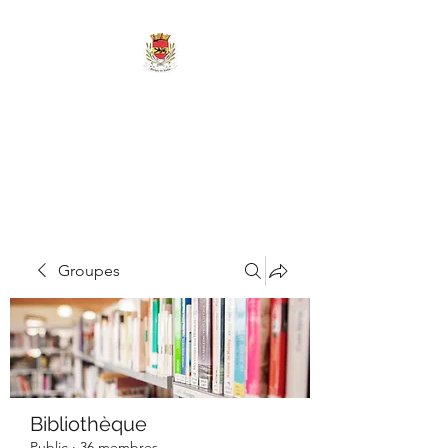
MAIRIE DE
MARIGNY-LES-
REULLÉE
Groupes
Bibliothèque
Public
·
36 membres