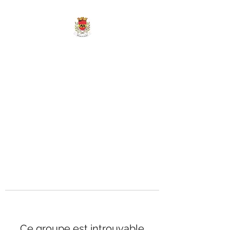
MAIRIE DE
MARIGNY-LES-
REULLÉE
Ce groupe est introuvable