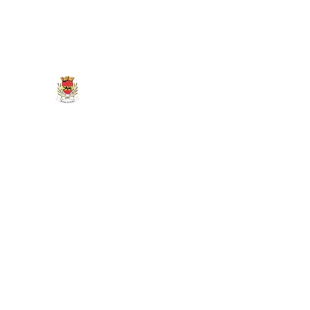
marigny.reullee@wanadoo.fr
0380266007
MAIRIE DE MARIGNY-LES-REU