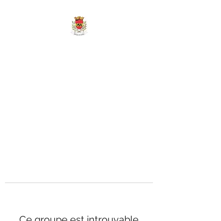
MAIRIE DE
MARIGNY-LES-
REULLÉE
Ce groupe est introuvable