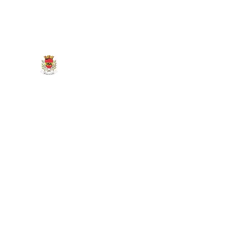
marigny.reullee@wanadoo.fr
0380266007
MAIRIE DE MARIGNY-LES-REU