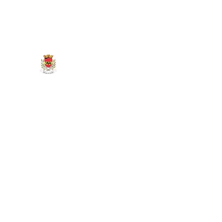
marigny.reullee@wanadoo.fr
0380266007
MAIRIE DE MARIGNY-LES-REU