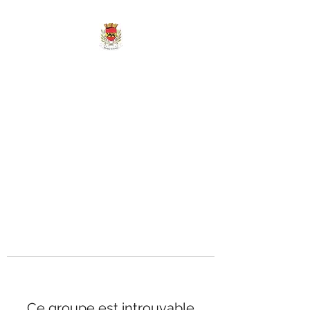
MAIRIE DE
MARIGNY-LES-
REULLÉE
Ce groupe est introuvable