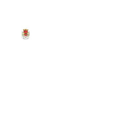
marigny.reullee@wanadoo.fr
0380266007
MAIRIE DE MARIGNY-LES-REU