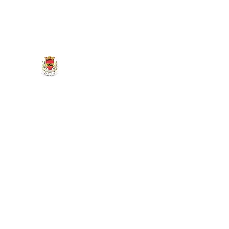
marigny.reullee@wanadoo.fr
0380266007
MAIRIE DE MARIGNY-LES-REU