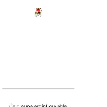
MAIRIE DE
MARIGNY-LES-
REULLÉE
Ce groupe est introuvable