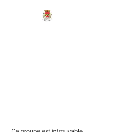
MAIRIE DE
MARIGNY-LES-
REULLÉE
Ce groupe est introuvable