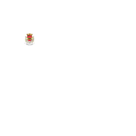
marigny.reullee@wanadoo.fr
0380266007
MAIRIE DE MARIGNY-LES-REU