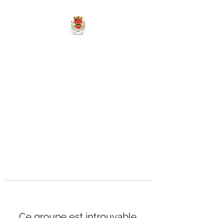
MAIRIE DE
MARIGNY-LES-
REULLÉE
Ce groupe est introuvable