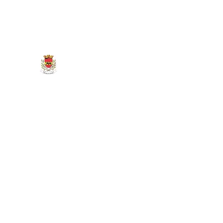
marigny.reullee@wanadoo.fr
0380266007
MAIRIE DE MARIGNY-LES-REU