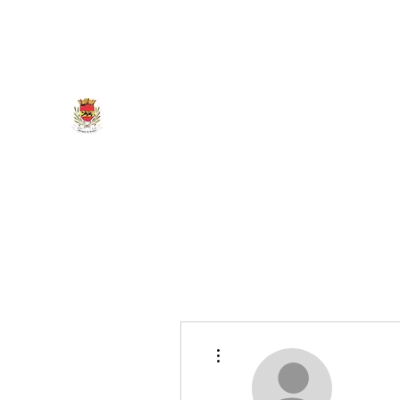
marigny.reullee@wanadoo.fr
0380266007
MAIRIE DE MARIGNY-LES-REU
Plus d'actions