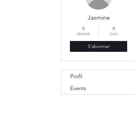
Jasmine
0
0
Abonné
Suivi
S'abonner
Profil
Events