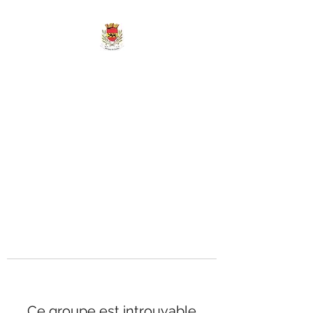
MAIRIE DE
MARIGNY-LES-
REULLÉE
Ce groupe est introuvable