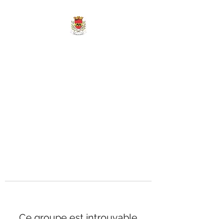
MAIRIE DE
MARIGNY-LES-
REULLÉE
Ce groupe est introuvable