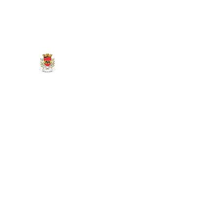
marigny.reullee@wanadoo.fr
0380266007
MAIRIE DE MARIGNY-LES-REU