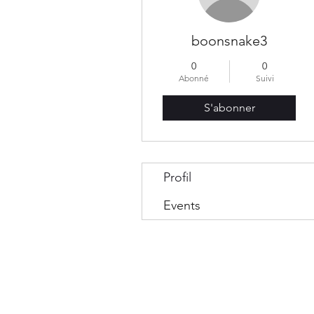
boonsnake3
0
0
Abonné
Suivi
S'abonner
Profil
Events