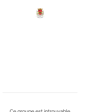
MAIRIE DE
MARIGNY-LES-
REULLÉE
Ce groupe est introuvable