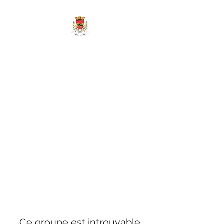
MAIRIE DE
MARIGNY-LES-
REULLÉE
Ce groupe est introuvable